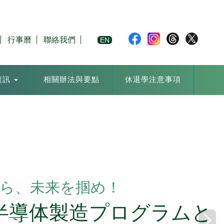
行事曆
聯絡我們
EN
資訊
相關辦法與要點
休退學注意事項
ら、未来を掴め！
半導体製造プログラムと
Next