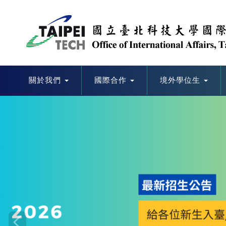
跳
到
主
要
內
容
區
關於我們
國際合作
境外學位生
Previous