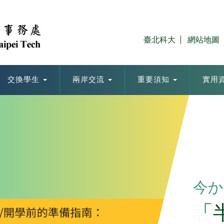
臺北科大
網站地圖
交換學生
兩岸交流
重要須知
實用
今か
「