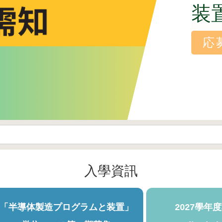
装
応
入學資訊
「半導体製造プログラムと装置」
2027學年