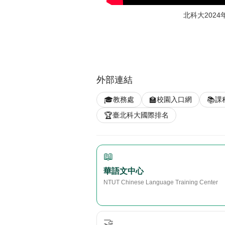
慶專輯影片
北科大202
外部連結
🎓
🏫
📚
教務處
校園入口網
課
🏆
臺北科大國際排名
📖
華語文中心
NTUT Chinese Language Training Center
🤝