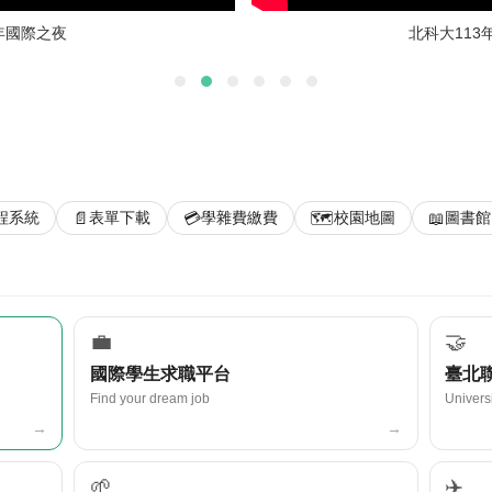
4年國際之夜
北科大113
📄
💳
🗺️
📖
程系統
表單下載
學雜費繳費
校園地圖
圖書館
💼
🤝
國際學生求職平台
臺北
Find your dream job
Univers
→
→
🌱
✈️