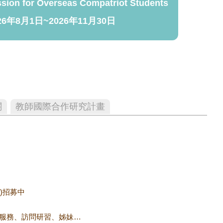
ssion for Overseas Compatriot Students
26年8月1日~2026年11月30日
關
教師國際合作研究計畫
dy)招募中
以學校名義與大陸地區進行學生教育交流活動，包含體驗學習、實習、志工服務、訪問研習、姊妹校交流、教育專題訪問交流、學生交流及其他與陸交流活動。