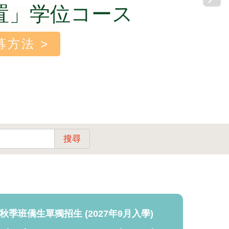
置」学位コース
募方法 >
搜尋
度秋季班僑生單獨招生 (2027年9月入學)