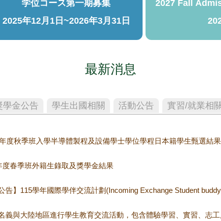
学位コース第一期募集
2027 Fall Admi
2025年12月1日~2026年3月31日
20
最新消息
獎學金公告
學生出國相關
活動公告
實習/就業相
6學年度秋季班入學半導體製程及設備學士學位學程日本籍學生甄選結果
學年度春季班外籍生錄取及獎學金結果
告】115學年國際學伴交流計劃(Incoming Exchange Student bud