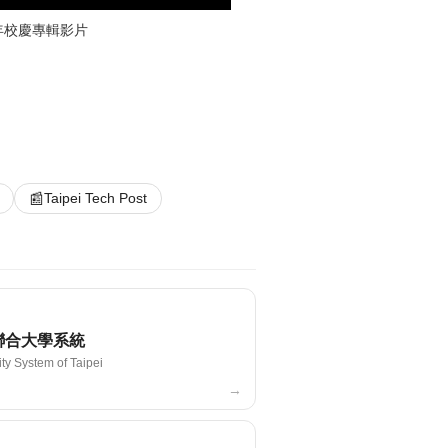
年校慶專輯影片
国立台北科技大学「半導体
📰
Taipei Tech Post
聯合大學系統
ity System of Taipei
→