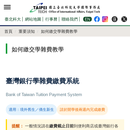
跳
到
主
要
內
臺北科大
網站地圖
行事曆
聯絡我們
EN
容
區
首頁
重要須知
如何繳交學雜費教學
如何繳交學雜費教學
臺灣銀行學雜費繳費系統
Bank of Taiwan Tuition Payment System
適用：境外舊生／僑生新生
請於開學後兩週內完成繳費
提醒：
一般情況請在
繳費截止日前
到便利商店或臺灣銀行各