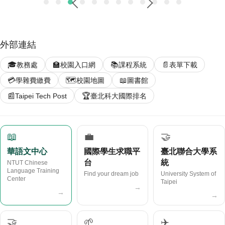
外部連結
🎓
🏫
📚
📄
教務處
校園入口網
課程系統
表單下載
💳
🗺️
📖
學雜費繳費
校園地圖
圖書館
📰
🏆
Taipei Tech Post
臺北科大國際排名
📖
💼
🤝
華語文中心
國際學生求職平
臺北聯合大學系
台
統
NTUT Chinese
Language Training
Find your dream job
University System of
Center
Taipei
→
→
→
🤝
🌱
✈️