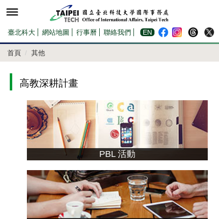
跳
到
主
要
內
臺北科大
網站地圖
行事曆
聯絡我們
EN
容
區
首頁
其他
高教深耕計畫
PBL 活動