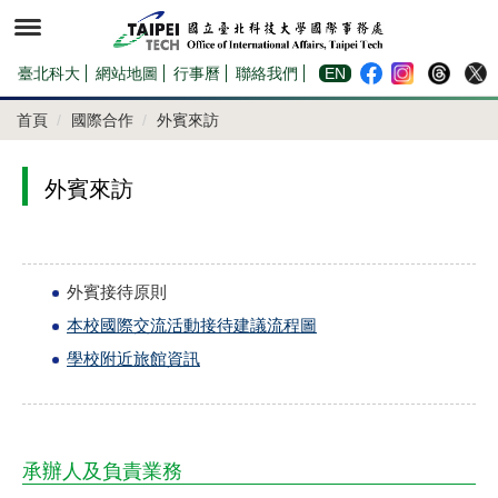
跳
到
主
要
內
臺北科大
網站地圖
行事曆
聯絡我們
EN
容
區
首頁
國際合作
外賓來訪
外賓來訪
外賓接待原則
本校國際交流活動接待建議流程圖
學校附近旅館資訊
承辦人及負責業務