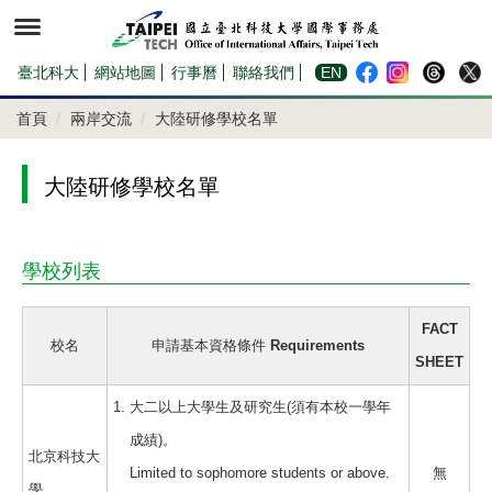
跳
到
主
要
內
臺北科大
網站地圖
行事曆
聯絡我們
EN
容
區
首頁
兩岸交流
大陸研修學校名單
大陸研修學校名單
學校列表
FACT
校名
申請基本資格條件 Requirements
SHEET
大二以上大學生及研究生(須有本校一學年
成績)。
北京科技大
Limited to sophomore students or above.
無
學