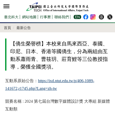
跳
到
主
要
內
臺北科大
網站地圖
行事曆
聯絡我們
EN
容
區
首頁
最新公告
【僑生榮譽榜】本校來自馬來西亞、泰國、
印尼、日本、香港等國僑生，分為兩組由互
動系蕭雨青、曹筱玥、莊育鯉等三位教授指
導，榮獲全國獎項。
互動系原始公告：
https://ixd.ntut.edu.tw/p/406-1089-
141672,r1745.php?Lang=zh-tw
競賽名稱 : 2024 第七屆台灣數字媒體設計獎 大專組 新媒體
互動類