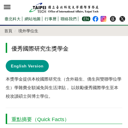
跳
到
主
要
內
臺北科大
網站地圖
行事曆
聯絡我們
EN
容
區
首頁
境外學位生
優秀國際研究生獎學金
English Version
本獎學金提供本校
國際研究生
（含外籍生、僑生與雙聯學位學
生）學雜費全額減免與生活津貼， 以鼓勵優秀國際學生至本
校攻讀碩士與博士學位。
重點摘要（Quick Facts）