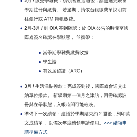
2月 / 繳交學雜費：
續領審查通過後，請盡速完成當
學期註冊與繳費。 若逾期，請依台銀繳費單說明前
往銀行或 ATM 轉帳繳費。
2月-3月 / 到 OIA 簽到確認：
於 OIA 公告的時間至國
際處簽名確認在學狀態， 並攜帶：
當學期學雜費繳費收據
學生證
有效居留證（ARC）
3月 / 生活津貼撥款：
完成簽到後，國際處會送交出
納單位撥款。 新學期第一個月之津貼，因需確認註
冊與在學狀態，入帳時間可能較晚。
準備下一次續領：
建議於學期結束約 2 週後，列印英
文成績單， 以備次年度續領申請使用。
>>> 續領申
請準備方式