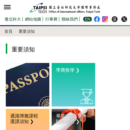
跳
到
主
要
內
臺北科大
網站地圖
行事曆
聯絡我們
EN
容
區
首頁
重要須知
重要須知
簽證須知 ❯
學費教學 ❯
通識博雅課程
畢業證書
選課須知 ❯
驗證流程 ❯