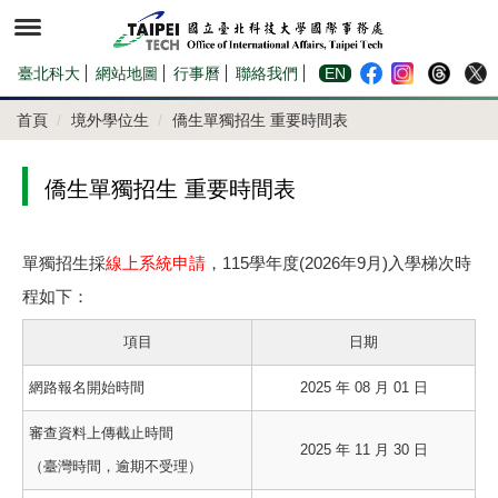
跳
到
主
要
內
臺北科大
網站地圖
行事曆
聯絡我們
EN
容
區
首頁
境外學位生
僑生單獨招生 重要時間表
僑生單獨招生 重要時間表
單獨招生採
線上系統申請
，115學年度(2026年9月)入學梯次時
程如下：
項目
日期
網路報名開始時間
2025 年 08 月 01 日
審查資料上傳截止時間
2025 年 11 月 30 日
（臺灣時間，逾期不受理）